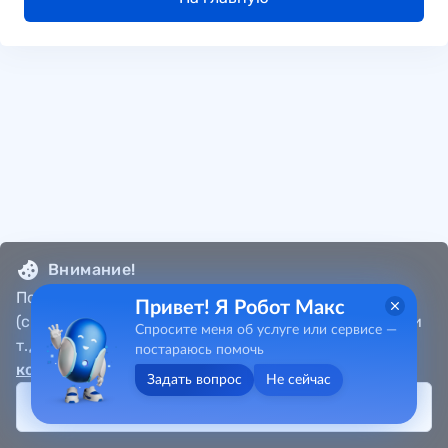
Внимание!
Портал собирает метаданные пользователя
Привет! Я Робот Макс
(cookie, местоположение, данные об IP-адресах и
Спросите меня об услуге или сервисе —
т.д.) в соответствии с
Политикой
постараюсь помочь
конфиденциальности
.
Задать вопрос
Не сейчас
Принять