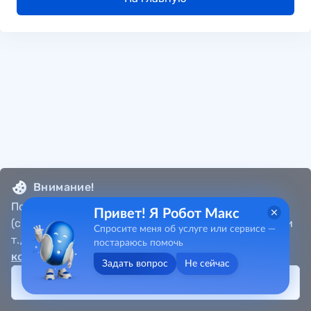
Внимание!
Портал собирает метаданные пользователя
Привет! Я Робот Макс
(cookie, местоположение, данные об IP-адресах и
Спросите меня об услуге или сервисе —
т.д.) в соответствии с
Политикой
постараюсь помочь
конфиденциальности
.
Задать вопрос
Не сейчас
Принять