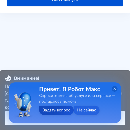
Внимание!
Портал собирает метаданные пользователя
Привет! Я Робот Макс
(cookie, местоположение, данные об IP-адресах и
Спросите меня об услуге или сервисе —
т.д.) в соответствии с
Политикой
постараюсь помочь
конфиденциальности
.
Задать вопрос
Не сейчас
Принять