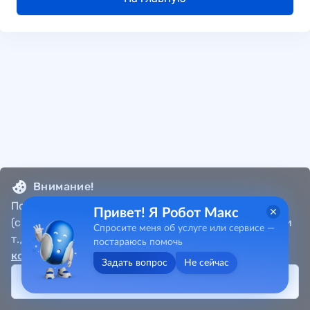
Внимание!
Портал собирает метаданные пользователя
Привет! Я Робот Макс
(cookie, местоположение, данные об IP-адресах и
Спросите меня об услуге или сервисе —
т.д.) в соответствии с
Политикой
постараюсь помочь
конфиденциальности
.
Задать вопрос
Не сейчас
Принять