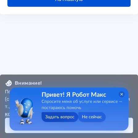
Внимание!
Портал собирает метаданные пользователя
Привет! Я Робот Макс
(cookie, местоположение, данные об IP-адресах и
Спросите меня об услуге или сервисе —
т.д.) в соответствии с
Политикой
постараюсь помочь
конфиденциальности
.
Задать вопрос
Не сейчас
Принять