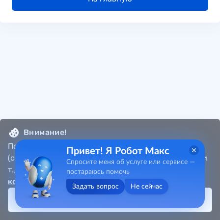
Внимание!
Портал собирает метаданные пользователя
Привет! Я Робот Макс
(cookie, местоположение, данные об IP-адресах и
Спросите меня об услуге или сервисе —
т.д.) в соответствии с
Политикой
постараюсь помочь
конфиденциальности
.
Задать вопрос
Не сейчас
Принять