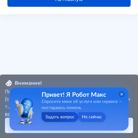
Внимание!
Портал собирает метаданные пользователя
Привет! Я Робот Макс
(cookie, местоположение, данные об IP-адресах и
Спросите меня об услуге или сервисе —
т.д.) в соответствии с
Политикой
постараюсь помочь
конфиденциальности
.
Задать вопрос
Не сейчас
Принять