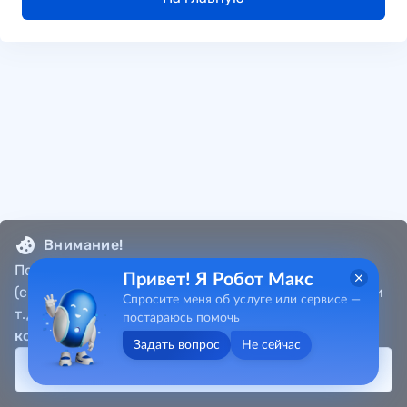
Внимание!
Портал собирает метаданные пользователя
Привет! Я Робот Макс
(cookie, местоположение, данные об IP-адресах и
Спросите меня об услуге или сервисе —
т.д.) в соответствии с
Политикой
постараюсь помочь
конфиденциальности
.
Задать вопрос
Не сейчас
Принять