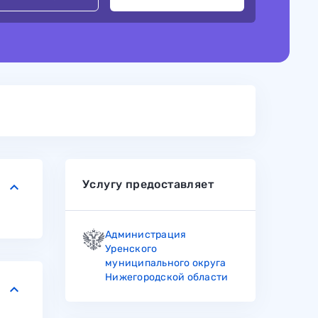
Услугу предоставляет
keyboard_arrow_down
Администрация
Уренского
муниципального округа
Нижегородской области
keyboard_arrow_down