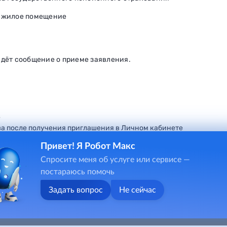
а жилое помещение
идёт сообщение о приеме заявления.
е
а после получения приглашения в Личном кабинете
Привет! Я Робот Макс
Спросите меня об услуге или сервисе —
постараюсь помочь
Задать вопрос
Не сейчас
 (cookie, местоположение, данные об IP-адресах и т.д