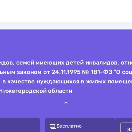
идов, семей имеющих детей инвалидов, отн
ым законом от 24.11.1995 № 181-ФЗ "О со
, в качестве нуждающихся в жилых помещен
 Нижегородской области
Бесплатно
З