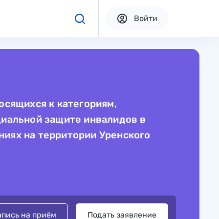
Войти
осящихся к категориям,
циальной защите инвалидов в
иях на территории Уренского
апись на приём
Подать заявление