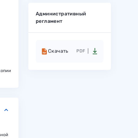
Административный
регламент
Скачать
PDF
копии
keyboard_arrow_down
ьной