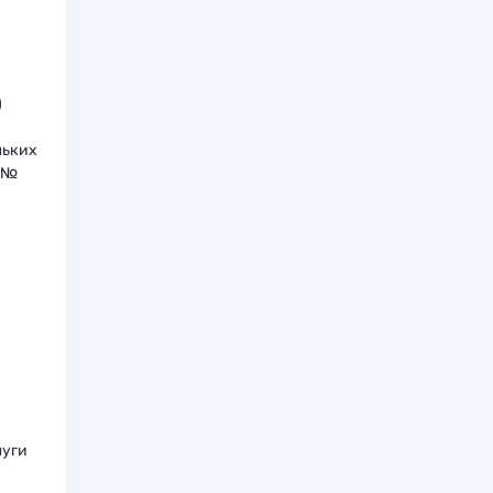
)
льких
а №
луги